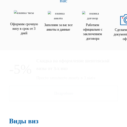
нас
Оформим срочную
Заполним за вас все
Работаем
визу в срок от 3
анкеты и данные
официально с
Сделаем
дней
заключением
документ
договора
оф
Скидка на оформление шенгенской
-5%
визы от 3-х виз
Просто заполните анкету в 3 шага
Подробнее
Виды виз