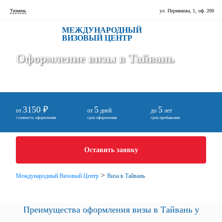
Тюмень
ул. Пермякова, 1, оф. 200
МЕЖДУНАРОДНЫЙ
ВИЗОВЫЙ ЦЕНТР
Оформление визы в Тайвань
3150 ₽
5
5
от
от
дней
до
лет
стоимость оформления
срок оформления
срок пребывания
Оставить заявку
>
Международный Визовый Центр
Виза в Тайвань
Преимущества оформления визы в Тайвань у