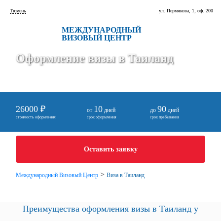
Тюмень
ул. Пермякова, 1, оф. 200
МЕЖДУНАРОДНЫЙ
ВИЗОВЫЙ ЦЕНТР
Оформление визы в Таиланд
26000 ₽
10
90
от
дней
до
дней
стоимость оформления
срок оформления
срок пребывания
Оставить заявку
>
Международный Визовый Центр
Виза в Таиланд
Преимущества оформления визы в Таиланд у