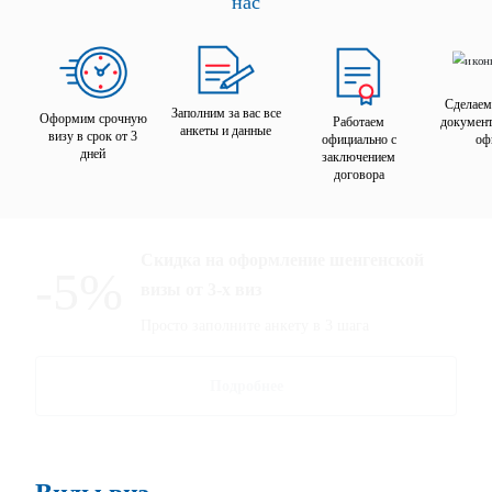
нас
Сделаем
Заполним за вас все
Оформим срочную
Работаем
документ
анкеты и данные
визу в срок от 3
официально с
оф
дней
заключением
договора
Скидка на оформление шенгенской
-5%
визы от 3-х виз
Просто заполните анкету в 3 шага
Подробнее